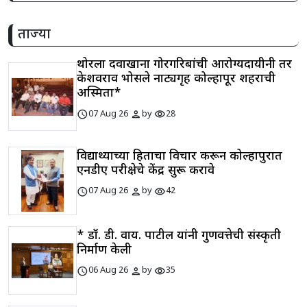
ताज्या
थोरला दवाखाना गोरगरिबांची आरोग्यदायीनी तर
केशवराव भोसले नाट्यगृह कोल्हापूर शहराची
अस्मिता*
schedule
person
visibility
07 Aug 26
by
28
विद्यार्थ्यांच्या हिताचा विचार करून कोल्हापुरात
एनडीए परीक्षेचे केंद्र सुरू करावे
schedule
person
visibility
07 Aug 26
by
42
* डॉ. डी. वाय. पाटील यांनी गुणवत्तेची संस्कृती
निर्माण केली
schedule
person
visibility
06 Aug 26
by
35