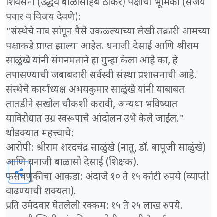
​शिवसेना (उद्धव बाळासाहेब ठाकरे) पक्षाची भूमिका (संजय
पवार व विजय देवणे):
"संस्थेचे नाव सांगून पैसे उकळल्याच्या लेखी तक्रारी आमच्या
पक्षाकडे प्राप्त झाल्या आहेत. धनाजी देसाई आणि श्रीराम
साळुंखे यांनी संगनमताने हा गुन्हा केला आहे का, हे
तपासण्याची जबाबदारी सर्वस्वी संस्था प्रशासनाची आहे.
संस्थेचे कार्याध्यक्ष अभयकुमार साळुंखे यांनी याबाबत
तातडीने सखोल चौकशी करावी, अन्यथा भविष्यात
याविरोधात उग्र स्वरूपाचे आंदोलन उभे केले जाईल."
​थोडक्यात महत्त्वाचे:
​आरोपी: श्रीराम शरदचंद्र साळुंखे (नातू, डॉ. बापूजी साळुंखे)
आणि धनाजी बाळासो देसाई (शिक्षक).
share
​फसवणुकीचा आकडा: अंदाजे १० ते १५ कोटी रुपये (व्याप्ती
वाढण्याची शक्यता).
​प्रति उमेदवार घेतलेली रक्कम: १५ ते २५ लाख रुपये.