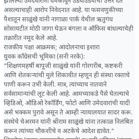
झालेल्या उमेदवारांना धमकावून उडवाउडवीची उत्तरे देत
असल्याचाही आरोप निवेदनात आहे. या फसवणुकीच्या
पैशातून साळुंखे यांनी नागाळा पार्क येथील ऋतुगंध
सोसायटीत मोठी जागा घेऊन बंगला व ऑफिस बांधल्याचेही
तक्रारीत नमूद केले आहे.
​राजकीय पक्षा आक्रमक; आंदोलनाचा इशारा
​युवक काँग्रेसची भूमिका (सनी नरके):
"शिक्षणमहर्षी बापूजी साळुंखे यांनी गोरगरीब, कष्टकरी
आणि शेतकऱ्यांची मुले शिकावीत म्हणून ही संस्था रक्ताचे
पाणी करून उभी केली. मात्र, त्यांच्याच नातवाने
सर्वसामान्यांची लूट केली आहे. आमच्याकडे पैसे घेतल्याचे
व्हिडिओ, ऑडिओ रेकॉर्डिंग, फोटो आणि उमेदवारांची यादी
असे भक्कम पुरावे असून ते आम्ही न्यायालयात सादर करू.
संस्थेचे चेअरमन यांनी श्रीराम साळुंखे यांना तत्काळ निलंबित
करून त्यांच्या चौकशीचे व अटकेचे आदेश द्यावेत."