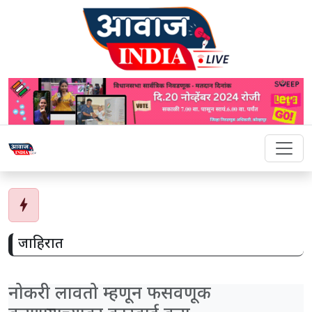
bolt
जाहिरात
नोकरी लावतो म्हणून फसवणूक