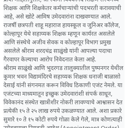
​प्राप्त माहितीनुसार, श्री स्वामी विवेकानंद शिक्षण संस्थेमध्ये
शिक्षक आणि शिक्षकेतर कर्मचाऱ्यांची पदभरती करावयाची
आहे, असे खोटे आमिष उमेदवारांना दाखवण्यात आले.
राजर्षी छत्रपती शाहू महाराज हायस्कूल व जुनिअर कॉलेज,
कोल्हापूर येथे सहाय्यक शिक्षक म्हणून कार्यरत असलेले
आणि संस्थेचे अजीव सेवक व कोल्हापूर विभाग प्रमुख
असलेले श्रीराम शरदचंद्र साळुंखे यांनी आपल्या पदाचा
गैरवापर केल्याचा आरोप निवेदनात केला आहे.
​श्रीराम साळुंखे आणि भुदरगड तालुक्यातील पुष्पनगर येथील
कुमार भवन विद्यामंदिरचे सहाय्यक शिक्षक धनाजी बाळासो
देसाई यांनी संगनमत करून विविध ठिकाणी एजंट नेमले. या
एजंटच्या माध्यमातून इच्छुक उमेदवारांशी संपर्क साधून,
विवेकानंद संस्थेत खात्रीशीर नोकरी लावण्याचे आश्वासन देत
प्रत्येकी १५ ते २५ लाख रुपये उकळण्यात आले. अशा प्रकारे
सुमारे १० ते १५ कोटी रुपये गोळा केले गेले, मात्र कोणत्याही