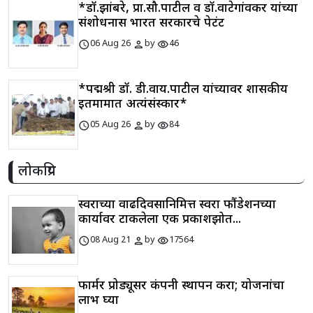
*डॉ.झांबरे, प्रा.सौ.पाटील व डॉ.वाटेगांवकर यांच्या
संशोधनास भारत सरकारचे पेटंट
schedule
person
visibility
06 Aug 26
by
46
*पद्मश्री डॉ. डी.वाय.पाटील यांच्यावर शासकीय
इतमामात अत्यंसंस्कार*
schedule
person
visibility
05 Aug 26
by
84
लोकप्रिय
स्वराच्या वाढदिवसानिमित्त स्वरा फौंडेशनच्या
कार्यावर टाकलेला एक प्रकाशझोत...
schedule
person
visibility
08 Aug 21
by
17564
फार्मर प्रोड्यूसर कंपनी स्थापन करा; योजनांचा
लाभ घ्या