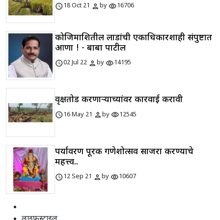
schedule
person
visibility
18 Oct 21
by
16706
कोजिमाशितील लाडांची एकाधिकारशाही संपुष्टात
आणा ! - बाबा पाटील
schedule
person
visibility
02 Jul 22
by
14195
वृक्षतोड करणाऱ्याच्यांवर कारवाई करावी
schedule
person
visibility
16 May 21
by
12545
पर्यावरण पूरक गणेशोत्सव साजरा करण्याचे
महत्त्व..
schedule
person
visibility
12 Sep 21
by
10607
लाइफस्टाइल