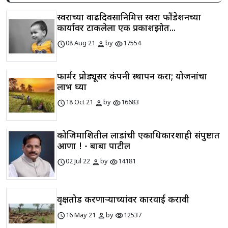
स्वराच्या वाढदिवसानिमित्त स्वरा फौंडेशनच्या
कार्यावर टाकलेला एक प्रकाशझोत...
schedule
person
visibility
08 Aug 21
by
17554
फार्मर प्रोड्यूसर कंपनी स्थापन करा; योजनांचा
लाभ घ्या
schedule
person
visibility
18 Oct 21
by
16683
कोजिमाशितील लाडांची एकाधिकारशाही संपुष्टात
आणा ! - बाबा पाटील
schedule
person
visibility
02 Jul 22
by
14181
वृक्षतोड करणाऱ्याच्यांवर कारवाई करावी
schedule
person
visibility
16 May 21
by
12537