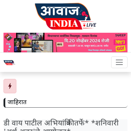
bolt
जाहिरात
डी वाय पाटील अभियांत्रिकीतर्फे* *शनिवारी