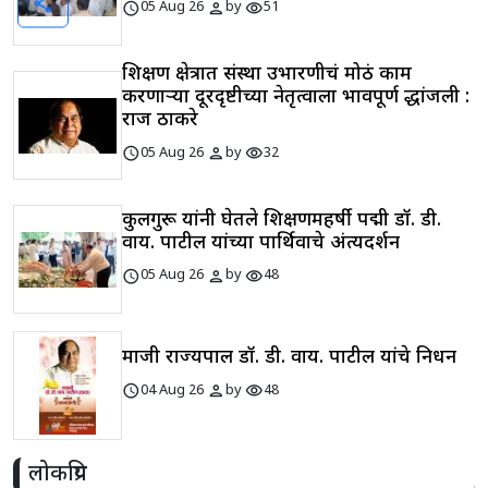
share
schedule
person
visibility
05 Aug 26
by
51
शिक्षण क्षेत्रात संस्था उभारणीचं मोठं काम
करणाऱ्या दूरदृष्टीच्या नेतृत्वाला भावपूर्ण श्रद्धांजली :
राज ठाकरे
schedule
person
visibility
05 Aug 26
by
32
कुलगुरू यांनी घेतले शिक्षणमहर्षी पद्मश्री डॉ. डी.
वाय. पाटील यांच्या पार्थिवाचे अंत्यदर्शन
schedule
person
visibility
05 Aug 26
by
48
माजी राज्यपाल डॉ. डी. वाय. पाटील यांचे निधन
schedule
person
visibility
04 Aug 26
by
48
लोकप्रिय