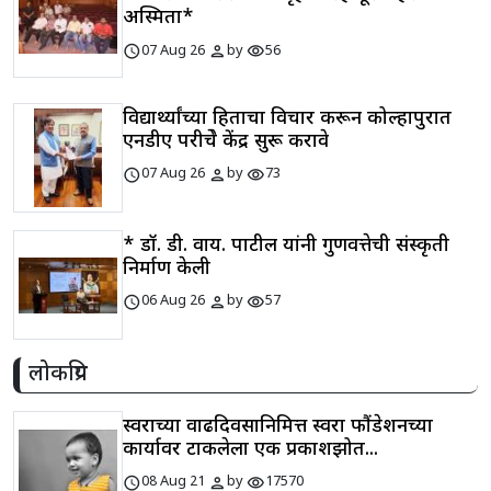
अस्मिता*
schedule
person
visibility
07 Aug 26
by
56
विद्यार्थ्यांच्या हिताचा विचार करून कोल्हापुरात
एनडीए परीक्षेचे केंद्र सुरू करावे
schedule
person
visibility
07 Aug 26
by
73
* डॉ. डी. वाय. पाटील यांनी गुणवत्तेची संस्कृती
निर्माण केली
schedule
person
visibility
06 Aug 26
by
57
लोकप्रिय
स्वराच्या वाढदिवसानिमित्त स्वरा फौंडेशनच्या
कार्यावर टाकलेला एक प्रकाशझोत...
schedule
person
visibility
08 Aug 21
by
17570