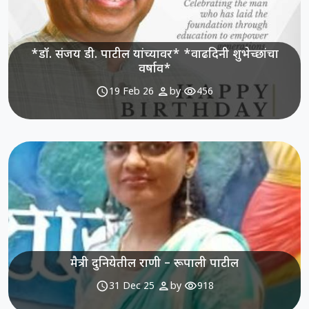
*डॉ. संजय डी. पाटील यांच्यावर* *वाढदिनी शुभेच्छांचा
वर्षाव*
schedule
person
visibility
19 Feb 26
by
456
मैत्री दुनियेतील राणी – रूपाली पाटील
schedule
person
visibility
31 Dec 25
by
918