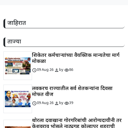
जाहिरात
ताज्या
शिक्षकेतर कर्मचाऱ्यांच्या वैयक्तिक मान्यतेचा मार्ग
मोकळा
schedule
person
visibility
09 Aug 26
by
86
लवकरच राज्यातील सर्व शेतकऱ्यांना दिवसा
मोफत वीज
schedule
person
visibility
09 Aug 26
by
39
थोरला दवाखाना गोरगरिबांची आरोग्यदायीनी तर
केशवराव भोसले नाट्यगृह कोल्हापूर शहराची