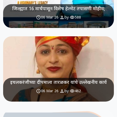
जिल्ह्यात 16 मार्चपासून विशेष हेल्मेट तपासणी मोहीम;
schedule
person
visibility
06 Mar 26
by
588
इचलकरंजीच्या दीपमाला तारळकर यांचे उल्लेखनीय कार्य
schedule
person
visibility
06 Mar 26
by
462