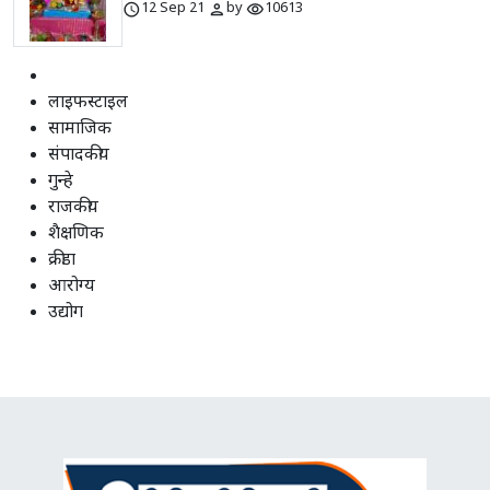
schedule
person
visibility
12 Sep 21
by
10613
लाइफस्टाइल
सामाजिक
संपादकीय
गुन्हे
राजकीय
शैक्षणिक
क्रीडा
आरोग्य
उद्योग