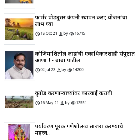
फार्मर प्रोड्यूसर कंपनी स्थापन करा; योजनांचा
लाभ घ्या
schedule
person
visibility
18 Oct 21
by
16715
कोजिमाशितील लाडांची एकाधिकारशाही संपुष्टात
आणा ! - बाबा पाटील
schedule
person
visibility
02 Jul 22
by
14200
वृक्षतोड करणाऱ्याच्यांवर कारवाई करावी
schedule
person
visibility
16 May 21
by
12551
पर्यावरण पूरक गणेशोत्सव साजरा करण्याचे
महत्त्व..