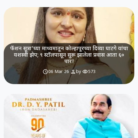
फॅशन सूत्रा'च्या माध्यमातून कोल्हापूरच्या दिव्या घाटगे यांचा
यशस्वी झेप; ९ स्टॉलपासून सुरू झालेला प्रवास आता ६०
पार!
schedule
person
visibility
06 Mar 26
by
573