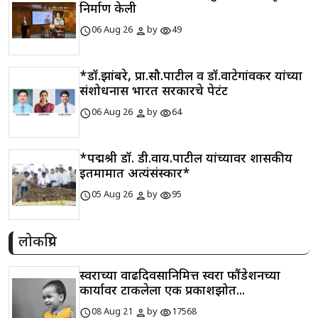
निर्माण केली
schedule
person
visibility
06 Aug 26
by
49
*डॉ.झांबरे, प्रा.सौ.पाटील व डॉ.वाटेगांवकर यांच्या
संशोधनास भारत सरकारचे पेटंट
schedule
person
visibility
06 Aug 26
by
64
*पद्मश्री डॉ. डी.वाय.पाटील यांच्यावर शासकीय
इतमामात अत्यंसंस्कार*
schedule
person
visibility
05 Aug 26
by
95
लोकप्रिय
स्वराच्या वाढदिवसानिमित्त स्वरा फौंडेशनच्या
कार्यावर टाकलेला एक प्रकाशझोत...
schedule
person
visibility
08 Aug 21
by
17568