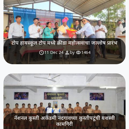
टोप हायस्कूल टोप मध्ये क्रीडा महोत्सवाचा जल्लोष प्रारंभ
schedule
person
visibility
11 Dec 24
by
1464
नॅशनल कुस्ती अकॅडमी नंदगावच्या कुस्तीपटूंची यशस्वी
कामगिरी