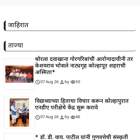
जाहिरात
ताज्या
थोरला दवाखाना गोरगरिबांची आरोग्यदायीनी तर
केशवराव भोसले नाट्यगृह कोल्हापूर शहराची
अस्मिता*
schedule
person
visibility
07 Aug 26
by
50
विद्यार्थ्यांच्या हिताचा विचार करून कोल्हापुरात
एनडीए परीक्षेचे केंद्र सुरू करावे
schedule
person
visibility
07 Aug 26
by
66
* डॉ. डी. वाय. पाटील यांनी गुणवत्तेची संस्कृती