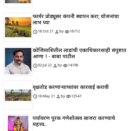
फार्मर प्रोड्यूसर कंपनी स्थापन करा; योजनांचा
लाभ घ्या
schedule
person
visibility
18 Oct 21
by
16712
कोजिमाशितील लाडांची एकाधिकारशाही संपुष्टात
आणा ! - बाबा पाटील
schedule
person
visibility
02 Jul 22
by
14198
वृक्षतोड करणाऱ्याच्यांवर कारवाई करावी
schedule
person
visibility
16 May 21
by
12547
पर्यावरण पूरक गणेशोत्सव साजरा करण्याचे
महत्त्व..