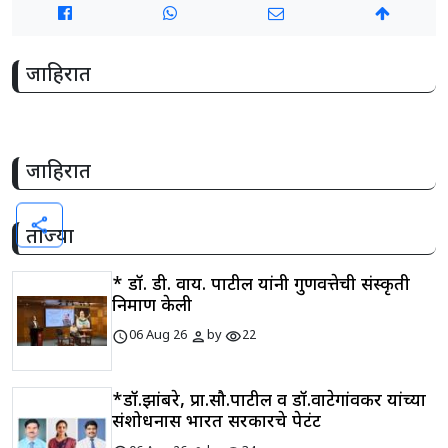
जाहिरात
जाहिरात
share
ताज्या
* डॉ. डी. वाय. पाटील यांनी गुणवत्तेची संस्कृती
निर्माण केली
schedule
person
visibility
06 Aug 26
by
22
*डॉ.झांबरे, प्रा.सौ.पाटील व डॉ.वाटेगांवकर यांच्या
संशोधनास भारत सरकारचे पेटंट