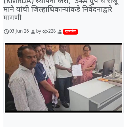
(KMRDA) स्थापना करा; 'S4A ग्रुप'चे राजू
माने यांची जिल्हाधिकाऱ्यांकडे निवेदनाद्वारे
मागणी
03 Jun 26
by
228
schedule
person
visibility
category
राजकीय