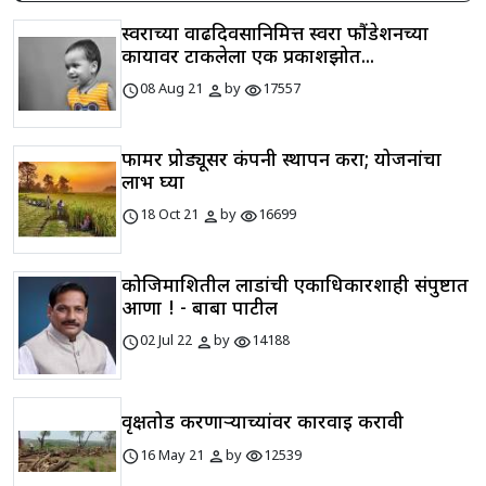
स्वराच्या वाढदिवसानिमित्त स्वरा फौंडेशनच्या
कार्यावर टाकलेला एक प्रकाशझोत...
schedule
person
visibility
08 Aug 21
by
17557
फार्मर प्रोड्यूसर कंपनी स्थापन करा; योजनांचा
लाभ घ्या
schedule
person
visibility
18 Oct 21
by
16699
कोजिमाशितील लाडांची एकाधिकारशाही संपुष्टात
आणा ! - बाबा पाटील
schedule
person
visibility
02 Jul 22
by
14188
वृक्षतोड करणाऱ्याच्यांवर कारवाई करावी
schedule
person
visibility
16 May 21
by
12539