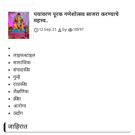
पर्यावरण पूरक गणेशोत्सव साजरा करण्याचे
महत्त्व..
schedule
person
visibility
12 Sep 21
by
10597
लाइफस्टाइल
सामाजिक
संपादकीय
गुन्हे
राजकीय
शैक्षणिक
क्रीडा
आरोग्य
उद्योग
जाहिरात