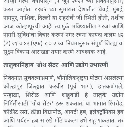
आम्ही गेल्या वर्षापासून (५ जून २०२५ च्या निवेदनानुसार)
करत आहोत. १९७५ च्या सुमारास देशातील चेन्नई, मुंबई,
नागपूर, नाशिक, दिल्ली या शहरांची जी स्थिती होती, तशीच
आज कोल्हापूरची आहे. त्यामुळे भविष्यातील गरजा आणि
नागरी सुविधांचा विचार करून नगर रचना कायदा कलम ४२
(ड) २१ व ४२ (एफ) १ व २ च्या नियमांनुसार संपूर्ण जिल्ह्याचा
सूक्ष्म विकास आराखडा तयार करणे आवश्यक आहे.
तालुकानिहाय 'ग्रोथ सेंटर' आणि उद्योग उभारणी
निवेदनात सुचवल्याप्रमाणे, भौगोलिकदृष्ट्या मोठ्या असलेल्या
कोल्हापूर जिल्ह्यात करवीर (पूर्व भाग), हातकणंगले,
पन्हाळा, शिरोळ आणि शाहूवाडी हे तालुके उद्योग
निर्मितीसाठी 'ग्रोथ सेंटर' ठरू शकतात. या भागात रिंगरोड,
काँक्रीट रस्ते, क्रीडा विद्यापीठ, आयटी हब, इलेक्ट्रॉनिक्स हब
आणि पर्यटन हब सारखे मोठे प्रकल्प उभे राहू शकतात. तर