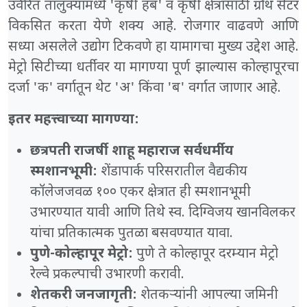
उर्वरित तालुक्यांमध्ये 'कृषी हब' व कृषी क्षेत्रासाठी ग्रोथ सेंटर
विकसित करता येणे शक्य आहे. रोजगार वाढवणे आणि
सध्या असलेले उद्योग टिकवणे हा यामागचा मुख्य उद्देश आहे.
मेट्रो सिटीच्या धर्तीवर या मागण्या पूर्ण झाल्यास कोल्हापूरचा
दर्जा 'क' वर्गातून थेट 'अ' किंवा 'ब' वर्गात जाणार आहे.
इतर महत्त्वाच्या मागण्या:
छत्रपती राजर्षी शाहू महाराज सर्वधर्मीय
स्मशानभूमी:
शेंडापार्क परिसरातील वैद्यकीय
कॉलेजजवळ १०० एकर क्षेत्रात ही स्मशानभूमी
उभारण्यात यावी आणि तिथे स्व. दिग्विजय खानविलकर
यांचा प्रतिकात्मक पुतळा बसवण्यात यावा.
पुणे-कोल्हापूर मेट्रो:
पुणे ते कोल्हापूर दरम्यान मेट्रो
रेल्वे प्रकल्पाची उभारणी करावी.
शेतकरी जनजागृती:
शेतकऱ्यांनी आपल्या जमिनी