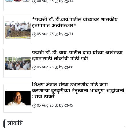
schedule
person
visibility
06 Aug 26
by
34
*पद्मश्री डॉ. डी.वाय.पाटील यांच्यावर शासकीय
इतमामात अत्यंसंस्कार*
schedule
person
visibility
05 Aug 26
by
71
पद्मश्री डॉ. डी. वाय. पाटील दादा यांच्या अखेरच्या
दर्शनासाठी लोकांची मोठी गर्दी
schedule
person
visibility
05 Aug 26
by
66
शिक्षण क्षेत्रात संस्था उभारणीचं मोठं काम
करणाऱ्या दूरदृष्टीच्या नेतृत्वाला भावपूर्ण श्रद्धांजली
: राज ठाकरे
schedule
person
visibility
05 Aug 26
by
45
लोकप्रिय