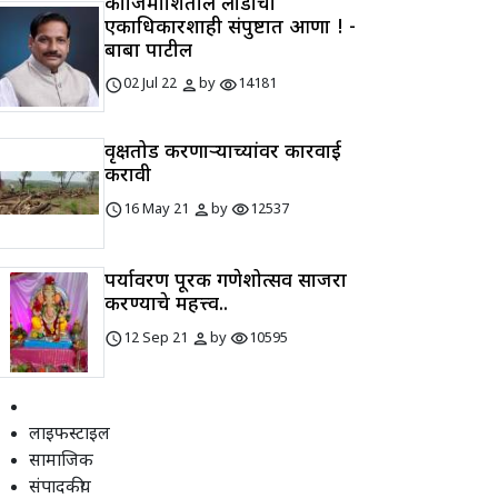
कोजिमाशितील लाडांची
एकाधिकारशाही संपुष्टात आणा ! -
बाबा पाटील
schedule
person
visibility
02 Jul 22
by
14181
वृक्षतोड करणाऱ्याच्यांवर कारवाई
करावी
schedule
person
visibility
16 May 21
by
12537
पर्यावरण पूरक गणेशोत्सव साजरा
करण्याचे महत्त्व..
schedule
person
visibility
12 Sep 21
by
10595
लाइफस्टाइल
सामाजिक
संपादकीय