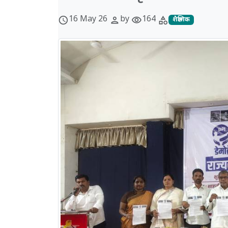
16 May 26
by
164
schedule
person
visibility
category
शैक्षणिक