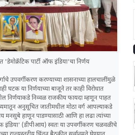
त 'डेमोक्रॅटिक पार्टी ऑफ इंडिया'चा निर्णय
 वर्गाचे उपवर्गीकरण करण्याच्या शासनाच्या हालचालींमुळे
काही घटक या निर्णयाच्या बाजूने तर काही विरोधात
ल निर्णयाकडे निव्वळ राजकीय फायदा म्हणून पाहत
 माध्यमातून अनुसूचित जातीमधील मोठा वर्ग आपल्याकडे
य मनसुबे हाणून पाडण्यासाठी आणि हा लढा त्यांच्या
ी ऑफ इंडिया' (डीपीआय) स्वतः या उपवर्गीकरण चळवळीचे
षाच्या राज्यस्तरीय चिंतन बैठकीत सर्वानुमते घेण्यात