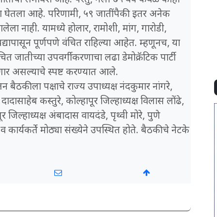
जातींचा समावेश आहे. परंतु, गेली ७५ वर्षे केवळ काही
यदा घेतला आहे. परिणामी, ५९ जातींपैकी इतर अनेक
ला नाही. यामध्ये होलार, रामोशी, मांग, गारोडी,
पासून पूर्णपणे वंचित राहिल्या आहेत. म्हणूनच, या
ित जातीच्या उपवर्गीकरणाचा लढा डेमोक्रॅटिक पार्टी
ढणार असल्याचे स्पष्ट करण्यात आले.
तन बैठकीला पक्षाचे राज्य उपाध्यक्ष नंदकुमार नांगरे,
 दादासाहेब कस्तुरे, कोल्हापूर जिल्हाध्यक्ष विलास लोंढे,
िल्हाध्यक्ष अंबादास वायदंडे, पृथ्वी मोरे, पुणे
ार्यकर्ते मोठ्या संख्येने उपस्थित होते. बैठकीचे नेटके