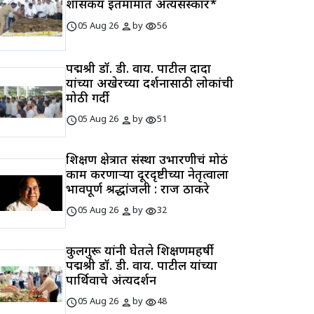
शासकीय इतमामात अत्यंसंस्कार*
schedule
person
visibility
05 Aug 26
by
56
पद्मश्री डॉ. डी. वाय. पाटील दादा
यांच्या अखेरच्या दर्शनासाठी लोकांची
मोठी गर्दी
schedule
person
visibility
05 Aug 26
by
51
शिक्षण क्षेत्रात संस्था उभारणीचं मोठं
काम करणाऱ्या दूरदृष्टीच्या नेतृत्वाला
भावपूर्ण श्रद्धांजली : राज ठाकरे
schedule
person
visibility
05 Aug 26
by
32
कुलगुरू यांनी घेतले शिक्षणमहर्षी
पद्मश्री डॉ. डी. वाय. पाटील यांच्या
पार्थिवाचे अंत्यदर्शन
schedule
person
visibility
05 Aug 26
by
48