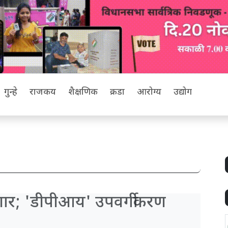
गुन्हे
राजकीय
शैक्षणिक
क्रीडा
आरोग्य
उद्योग
णार; 'डीपीआय' उपवर्गीकरण