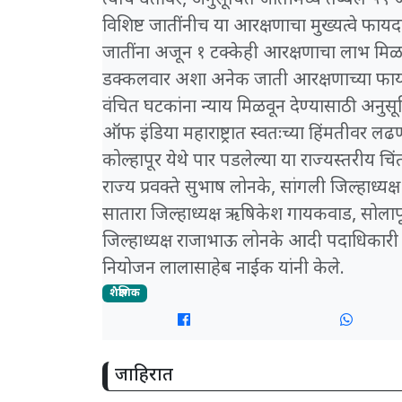
​त्याच धर्तीवर, अनुसूचित जातीमध्ये तब्बल ५९ 
विशिष्ट जातींनीच या आरक्षणाचा मुख्यत्वे फा
जातींना अजून १ टक्केही आरक्षणाचा लाभ मिळाले
डक्कलवार अशा अनेक जाती आरक्षणाच्या फायद्या
वंचित घटकांना न्याय मिळवून देण्यासाठी अनुसूच
ऑफ इंडिया महाराष्ट्रात स्वतःच्या हिंमतीवर ल
​कोल्हापूर येथे पार पडलेल्या या राज्यस्तरीय चिं
राज्य प्रवक्ते सुभाष लोनके, सांगली जिल्हाध्यक्ष
सातारा जिल्हाध्यक्ष ऋषिकेश गायकवाड, सोलापूर ज
जिल्हाध्यक्ष राजाभाऊ लोनके आदी पदाधिकारी व क
नियोजन लालासाहेब नाईक यांनी केले.
शैक्षणिक
जाहिरात