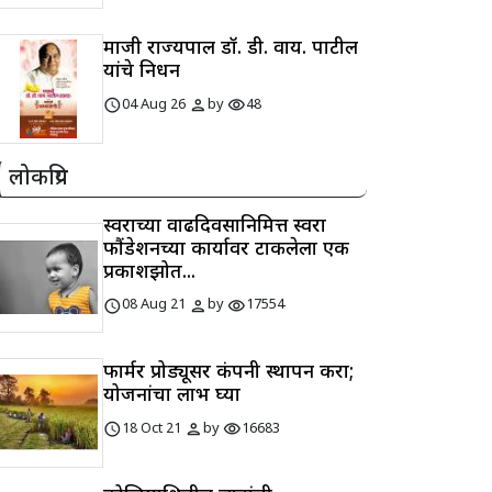
माजी राज्यपाल डॉ. डी. वाय. पाटील
यांचे निधन
schedule
person
visibility
04 Aug 26
by
48
लोकप्रिय
स्वराच्या वाढदिवसानिमित्त स्वरा
फौंडेशनच्या कार्यावर टाकलेला एक
प्रकाशझोत...
schedule
person
visibility
08 Aug 21
by
17554
फार्मर प्रोड्यूसर कंपनी स्थापन करा;
योजनांचा लाभ घ्या
schedule
person
visibility
18 Oct 21
by
16683