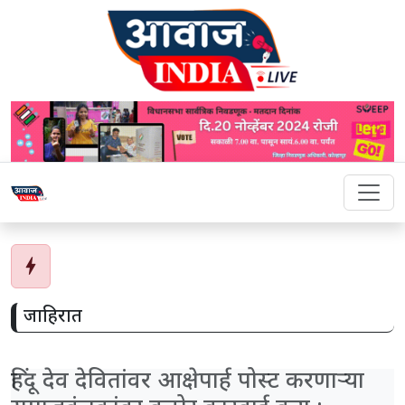
bolt
जाहिरात
हिंदू देव देवितांवर आक्षेपार्ह पोस्ट करणाऱ्या