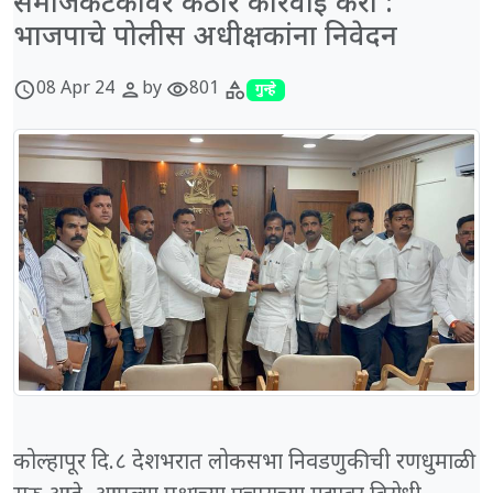
समाजकंटकांवर कठोर कारवाई करा :
भाजपाचे पोलीस अधीक्षकांना निवेदन
08 Apr 24
by
801
schedule
person
visibility
category
गुन्हे
कोल्हापूर दि.८ देशभरात लोकसभा निवडणुकीची रणधुमाळी