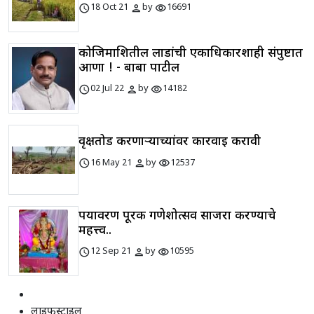
schedule
person
visibility
18 Oct 21
by
16691
कोजिमाशितील लाडांची एकाधिकारशाही संपुष्टात
आणा ! - बाबा पाटील
schedule
person
visibility
02 Jul 22
by
14182
वृक्षतोड करणाऱ्याच्यांवर कारवाई करावी
schedule
person
visibility
16 May 21
by
12537
पर्यावरण पूरक गणेशोत्सव साजरा करण्याचे
महत्त्व..
schedule
person
visibility
12 Sep 21
by
10595
लाइफस्टाइल