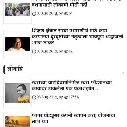
दर्शनासाठी लोकांची मोठी गर्दी
schedule
person
visibility
05 Aug 26
by
61
शिक्षण क्षेत्रात संस्था उभारणीचं मोठं काम
करणाऱ्या दूरदृष्टीच्या नेतृत्वाला भावपूर्ण श्रद्धांजली
: राज ठाकरे
schedule
person
visibility
05 Aug 26
by
42
लोकप्रिय
स्वराच्या वाढदिवसानिमित्त स्वरा फौंडेशनच्या
कार्यावर टाकलेला एक प्रकाशझोत...
schedule
person
visibility
08 Aug 21
by
17554
फार्मर प्रोड्यूसर कंपनी स्थापन करा; योजनांचा
लाभ घ्या