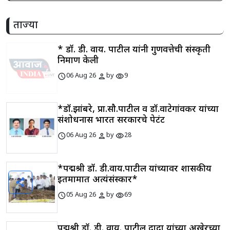
ताज्या
* डॉ. डी. वाय. पाटील यांनी गुणवत्तेची संस्कृती
निर्माण केली
schedule
person
visibility
06 Aug 26
by
9
*डॉ.झांबरे, प्रा.सौ.पाटील व डॉ.वाटेगांवकर यांच्या
संशोधनास भारत सरकारचे पेटंट
schedule
person
visibility
06 Aug 26
by
28
*पद्मश्री डॉ. डी.वाय.पाटील यांच्यावर शासकीय
इतमामात अत्यंसंस्कार*
share
schedule
person
visibility
05 Aug 26
by
69
पद्मश्री डॉ. डी. वाय. पाटील दादा यांच्या अखेरच्या