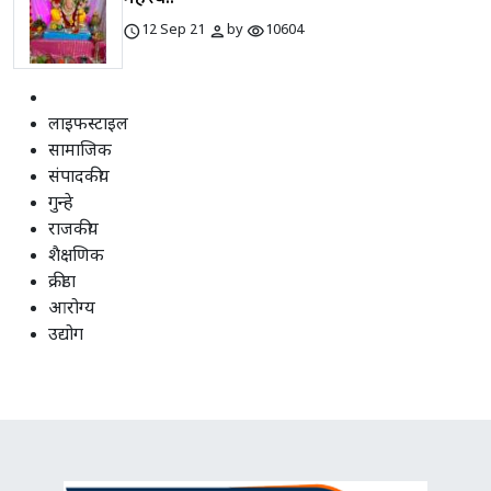
schedule
person
visibility
12 Sep 21
by
10604
लाइफस्टाइल
सामाजिक
संपादकीय
गुन्हे
राजकीय
शैक्षणिक
क्रीडा
आरोग्य
उद्योग