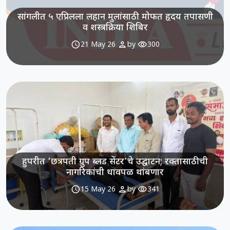
सांगलीत ५ एप्रिलला लहान मुलांसाठी मोफत हृदय तपासणी
व शस्त्रक्रिया शिबिर
schedule
person
visibility
21 May 26
by
300
हुपरीत ‘छत्रपती ग्रुप ब्लड सेंटर’चे उद्घाटन; रक्तासाठीची
नागरिकांची धावपळ थांबणार
schedule
person
visibility
15 May 26
by
341