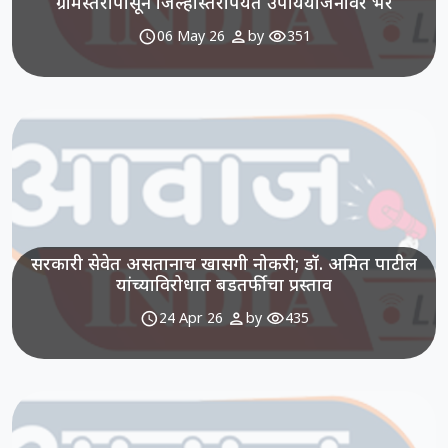
ग्रामस्तरापासून जिल्हास्तरापर्यंत उपाययोजनांवर भर
schedule
person
visibility
06 May 26
by
351
सरकारी सेवेत असतानाच खासगी नोकरी; डॉ. अमित पाटील
यांच्याविरोधात बडतर्फीचा प्रस्ताव
schedule
person
visibility
24 Apr 26
by
435