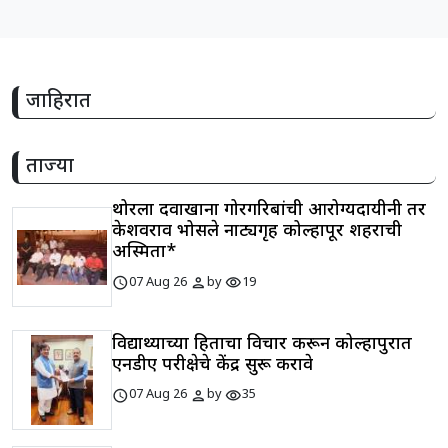
जाहिरात
ताज्या
थोरला दवाखाना गोरगरिबांची आरोग्यदायीनी तर
केशवराव भोसले नाट्यगृह कोल्हापूर शहराची
अस्मिता*
schedule
person
visibility
07 Aug 26
by
19
विद्यार्थ्यांच्या हिताचा विचार करून कोल्हापुरात
एनडीए परीक्षेचे केंद्र सुरू करावे
schedule
person
visibility
07 Aug 26
by
35