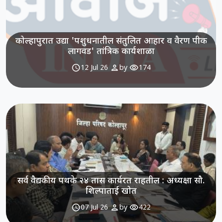
कोल्हापुरात उद्या 'पशुधनातील संतुलित आहार व वैरण पीक
लागवड' तांत्रिक कार्यशाळा
schedule
person
visibility
12 Jul 26
by
174
सर्व वैद्यकीय पथके २४ तास कार्यरत राहतील : अध्यक्षा सौ.
शिल्पाताई खोत
schedule
person
visibility
07 Jul 26
by
422