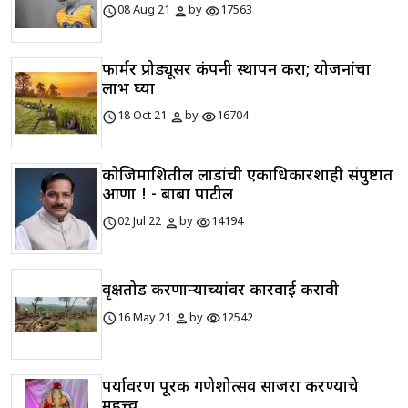
schedule
person
visibility
08 Aug 21
by
17563
फार्मर प्रोड्यूसर कंपनी स्थापन करा; योजनांचा
लाभ घ्या
schedule
person
visibility
18 Oct 21
by
16704
कोजिमाशितील लाडांची एकाधिकारशाही संपुष्टात
आणा ! - बाबा पाटील
schedule
person
visibility
02 Jul 22
by
14194
वृक्षतोड करणाऱ्याच्यांवर कारवाई करावी
schedule
person
visibility
16 May 21
by
12542
पर्यावरण पूरक गणेशोत्सव साजरा करण्याचे
महत्त्व..