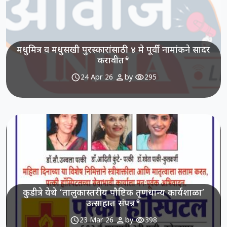
मधुमित्र व मधुसखी पुरस्कारांसाठी ४ मे पूर्वी नामांकने सादर
करावीत*
schedule
person
visibility
24 Apr 26
by
295
कुडीत्रे येथे ‘तालुकास्तरीय पौष्टिक तृणधान्य कार्यशाळा’
उत्साहात संपन्न*
schedule
person
visibility
23 Mar 26
by
398