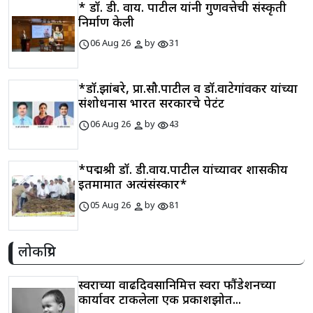
* डॉ. डी. वाय. पाटील यांनी गुणवत्तेची संस्कृती
निर्माण केली
schedule
person
visibility
06 Aug 26
by
31
*डॉ.झांबरे, प्रा.सौ.पाटील व डॉ.वाटेगांवकर यांच्या
संशोधनास भारत सरकारचे पेटंट
schedule
person
visibility
06 Aug 26
by
43
*पद्मश्री डॉ. डी.वाय.पाटील यांच्यावर शासकीय
इतमामात अत्यंसंस्कार*
schedule
person
visibility
05 Aug 26
by
81
लोकप्रिय
स्वराच्या वाढदिवसानिमित्त स्वरा फौंडेशनच्या
कार्यावर टाकलेला एक प्रकाशझोत...