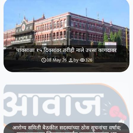
पावसाळा १५ दिवसांवर तरीही नाले उपसा कागदावर
schedule
person
visibility
08 May 26
by
326
आरोग्य समिती बैठकीत सदस्यांच्या ठोस सूचनांचा वर्षाव;