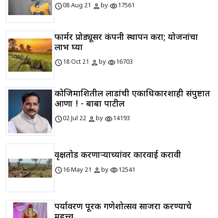
schedule
person
visibility
08 Aug 21
by
17561
फार्मर प्रोड्यूसर कंपनी स्थापन करा; योजनांचा
लाभ घ्या
schedule
person
visibility
18 Oct 21
by
16703
कोजिमाशितील लाडांची एकाधिकारशाही संपुष्टात
आणा ! - बाबा पाटील
schedule
person
visibility
02 Jul 22
by
14193
वृक्षतोड करणाऱ्याच्यांवर कारवाई करावी
schedule
person
visibility
16 May 21
by
12541
पर्यावरण पूरक गणेशोत्सव साजरा करण्याचे
महत्त्व..