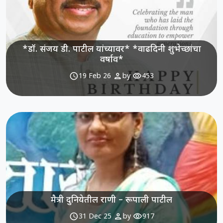
*डॉ. संजय डी. पाटील यांच्यावर* *वाढदिनी शुभेच्छांचा
वर्षाव*
schedule
person
visibility
19 Feb 26
by
453
मैत्री दुनियेतील राणी – रूपाली पाटील
schedule
person
visibility
31 Dec 25
by
917