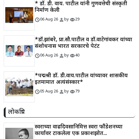
* डॉ. डी. वाय. पाटील यांनी गुणवत्तेची संस्कृती
निर्माण केली
schedule
person
visibility
06 Aug 26
by
29
*डॉ.झांबरे, प्रा.सौ.पाटील व डॉ.वाटेगांवकर यांच्या
संशोधनास भारत सरकारचे पेटंट
schedule
person
visibility
06 Aug 26
by
40
*पद्मश्री डॉ. डी.वाय.पाटील यांच्यावर शासकीय
इतमामात अत्यंसंस्कार*
schedule
person
visibility
05 Aug 26
by
79
लोकप्रिय
स्वराच्या वाढदिवसानिमित्त स्वरा फौंडेशनच्या
कार्यावर टाकलेला एक प्रकाशझोत...