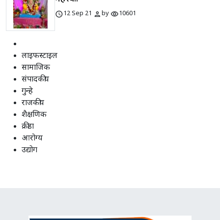
schedule
person
visibility
12 Sep 21
by
10601
लाइफस्टाइल
सामाजिक
संपादकीय
गुन्हे
राजकीय
शैक्षणिक
क्रीडा
आरोग्य
उद्योग