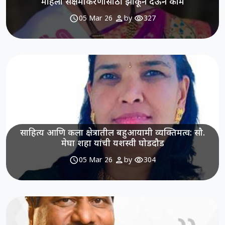
महिला सक्षमीकरणासाठी झोकून देऊन काम
schedule
person
visibility
05 Mar 26
by
327
साहित्य आणि कला क्षेत्रातील बहुआयामी व्यक्तिमत्व: सौ.
मेघा शहा यांची यशस्वी घोडदौड
schedule
person
visibility
05 Mar 26
by
304