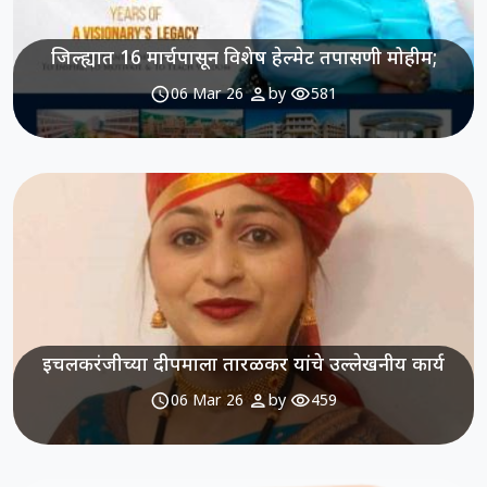
जिल्ह्यात 16 मार्चपासून विशेष हेल्मेट तपासणी मोहीम;
schedule
person
visibility
06 Mar 26
by
581
इचलकरंजीच्या दीपमाला तारळकर यांचे उल्लेखनीय कार्य
schedule
person
visibility
06 Mar 26
by
459