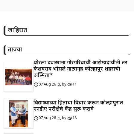
जाहिरात
ताज्या
थोरला दवाखाना गोरगरिबांची आरोग्यदायीनी तर
केशवराव भोसले नाट्यगृह कोल्हापूर शहराची
अस्मिता*
schedule
person
visibility
07 Aug 26
by
11
विद्यार्थ्यांच्या हिताचा विचार करून कोल्हापुरात
एनडीए परीक्षेचे केंद्र सुरू करावे
schedule
person
visibility
07 Aug 26
by
18