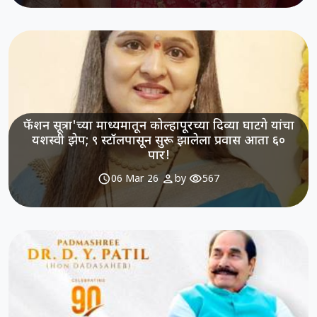
फॅशन सूत्रा'च्या माध्यमातून कोल्हापूरच्या दिव्या घाटगे यांचा
यशस्वी झेप; ९ स्टॉलपासून सुरू झालेला प्रवास आता ६०
पार!
schedule
person
visibility
06 Mar 26
by
567