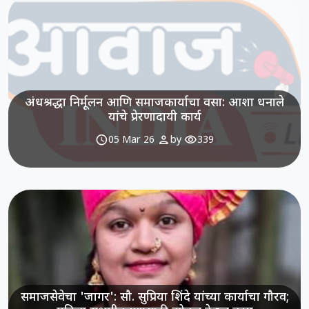
अंधश्रद्धा निर्मूलन आणि समाजकार्याचा वसा: आशा धनाले
यांचे प्रेरणादायी कार्य
schedule
person
visibility
05 Mar 26
by
339
समाजसेवेचा 'जागर': सौ. सुप्रिया शिंदे यांच्या कार्याचा गौरव;