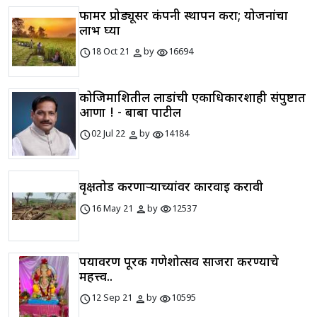
फार्मर प्रोड्यूसर कंपनी स्थापन करा; योजनांचा
लाभ घ्या
schedule
person
visibility
18 Oct 21
by
16694
कोजिमाशितील लाडांची एकाधिकारशाही संपुष्टात
आणा ! - बाबा पाटील
schedule
person
visibility
02 Jul 22
by
14184
वृक्षतोड करणाऱ्याच्यांवर कारवाई करावी
schedule
person
visibility
16 May 21
by
12537
पर्यावरण पूरक गणेशोत्सव साजरा करण्याचे
महत्त्व..
schedule
person
visibility
12 Sep 21
by
10595