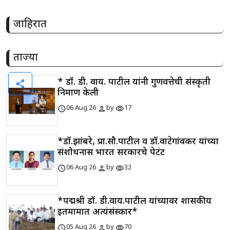
जाहिरात
ताज्या
* डॉ. डी. वाय. पाटील यांनी गुणवत्तेची संस्कृती
share
निर्माण केली
schedule
person
visibility
06 Aug 26
by
17
*डॉ.झांबरे, प्रा.सौ.पाटील व डॉ.वाटेगांवकर यांच्या
संशोधनास भारत सरकारचे पेटंट
schedule
person
visibility
06 Aug 26
by
32
*पद्मश्री डॉ. डी.वाय.पाटील यांच्यावर शासकीय
इतमामात अत्यंसंस्कार*
schedule
person
visibility
05 Aug 26
by
70