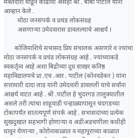
मक्तेदारी मोडून काढावी असेही श्री . बाबा पाटील यांनी
आव्हान केले .
मोठा जनसंपर्क व प्रचंड लोकसंग्रह
असणाऱ्या उमेदवारास डावलल्याचे आश्चर्य !
कोजिमाशिचे सभासद प्रिय संचालक असणारे व ज्यांचा
मोठा जनसंपर्क व प्रचंड लोकसंग्रह आहे . ज्यांच्याकडे
स्वकर्तृत्व आहे अशा बिद्रीच्या दूध साखर कनिष्ठ
महाविद्यालयचे प्रा .एच .आर . पाटील (कोनवडेकर ) यांना
सत्ताधारी दादा लाड यांनी उमेदवारी डावलली याचे सर्वांना
आश्चर्य वाटत आहे . श्री .पाटील हे भुदरगड तालुक्यातील
असले तरी त्यांचा शाहूवाडी पन्हाळ्यापासून चंदगडच्या
टोकापर्यंत सातत्यपूर्ण संपर्क आहे . सभासदांच्या प्रत्येक
सुखदुखात सहभागी होणाऱ्या व अडीअडचणीला कधीही
धावून येणाऱ्या , कोरोनाकाळात व महापूराच्या काळात