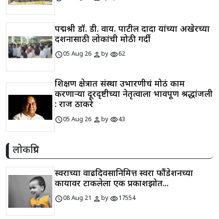
पद्मश्री डॉ. डी. वाय. पाटील दादा यांच्या अखेरच्या
दर्शनासाठी लोकांची मोठी गर्दी
schedule
person
visibility
05 Aug 26
by
62
शिक्षण क्षेत्रात संस्था उभारणीचं मोठं काम
करणाऱ्या दूरदृष्टीच्या नेतृत्वाला भावपूर्ण श्रद्धांजली
: राज ठाकरे
schedule
person
visibility
05 Aug 26
by
43
लोकप्रिय
स्वराच्या वाढदिवसानिमित्त स्वरा फौंडेशनच्या
कार्यावर टाकलेला एक प्रकाशझोत...
schedule
person
visibility
08 Aug 21
by
17554