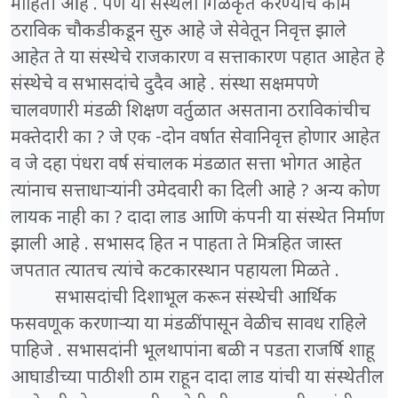
माहिती आहे . पण या संस्थेला गिळंकृत करण्याचे काम
ठराविक चौकडीकडून सुरु आहे जे सेवेतून निवृत्त झाले
आहेत ते या संस्थेचे राजकारण व सत्ताकारण पहात आहेत हे
संस्थेचे व सभासदांचे दुदैव आहे . संस्था सक्षमपणे
चालवणारी मंडळी शिक्षण वर्तुळात असताना ठराविकांचीच
मक्तेदारी का ? जे एक -दोन वर्षात सेवानिवृत्त होणार आहेत
व जे दहा पंधरा वर्ष संचालक मंडळात सत्ता भोगत आहेत
त्यांनाच सत्ताधाऱ्यांनी उमेदवारी का दिली आहे ? अन्य कोण
लायक नाही का ? दादा लाड आणि कंपनी या संस्थेत निर्माण
झाली आहे . सभासद हित न पाहता ते मित्रहित जास्त
जपतात त्यातच त्यांचे कटकारस्थान पहायला मिळते .
सभासदांची दिशाभूल करून संस्थेची आर्थिक
फसवणूक करणाऱ्या या मंडळींपासून वेळीच सावध राहिले
पाहिजे . सभासदांनी भूलथापांना बळी न पडता राजर्षि शाहू
आघाडीच्या पाठीशी ठाम राहून दादा लाड यांची या संस्थेतील