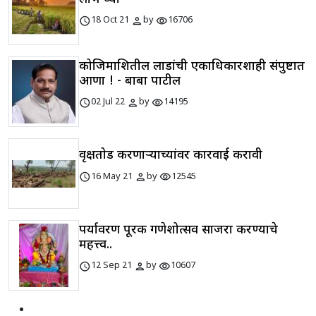
schedule
person
visibility
18 Oct 21
by
16706
कोजिमाशितील लाडांची एकाधिकारशाही संपुष्टात
आणा ! - बाबा पाटील
schedule
person
visibility
02 Jul 22
by
14195
वृक्षतोड करणाऱ्याच्यांवर कारवाई करावी
schedule
person
visibility
16 May 21
by
12545
पर्यावरण पूरक गणेशोत्सव साजरा करण्याचे
महत्त्व..
schedule
person
visibility
12 Sep 21
by
10607