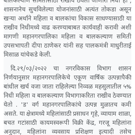
बालकल्याण समितीसाठी राखीव ठेवला जाणारा निधी हा ,
शासनानेच सुचविलेल्या योजनांसाठी अत्यंत तोकडा असून
खऱ्या अर्थाने महिला व बालकांचा विकास साधण्यासाठी या
राखीव निधीमध्ये वाढ करण्याबाबत कार्यवाही करावी अशी
मागणी महानगरपालिका महिला व बालकल्याण समिती
उपसभापती दीपा ठाणेकर यांनी सह पालकमंत्री माधुरीताई
मिसाळ यांचेकडे केली.
दि.२९/०३/२०२२ चा नगरविकास विभाग शासन
निर्णयानुसार महानगरपालिकेचे एकूण वार्षिक उत्पन्नापैकी
बांधील खर्च वजा जाता राहिलेल्या निव्वळ महसुलातील ५%
निधी महिला व बालकल्याण विभागाकरिता राखीव ठेवण्यात
येतो . 'ड' वर्ग महानगरपालिकांचे उत्पन्न मुळातच कमी
असते. या क्षेत्रामध्ये महिलांसाठी प्रसाधन गृहे, व्यायाम शाळा,
बचत गटांसाठी कायमस्वरूपी विक्री केंद्र, गरजू महिलांना
अनुदान, महिलांना व्यवसाय प्रशिक्षण इत्यादी तसेच