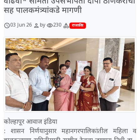
वाढवा* समिती उपसभापती दीपा ठाणेकरांची
सह पालकमंत्र्यांकडे मागणी
03 Jun 26
by
230
schedule
person
visibility
category
राजकीय
कोल्हापूर आवाज इंडिया
: शासन निर्णयानुसार महानगरपालिकांतील महिला व