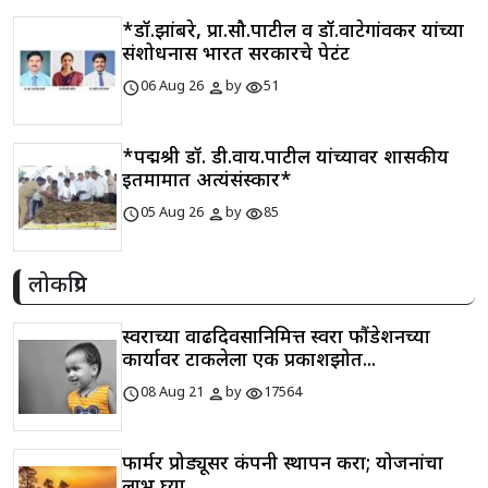
*डॉ.झांबरे, प्रा.सौ.पाटील व डॉ.वाटेगांवकर यांच्या
संशोधनास भारत सरकारचे पेटंट
schedule
person
visibility
06 Aug 26
by
51
*पद्मश्री डॉ. डी.वाय.पाटील यांच्यावर शासकीय
इतमामात अत्यंसंस्कार*
schedule
person
visibility
05 Aug 26
by
85
लोकप्रिय
स्वराच्या वाढदिवसानिमित्त स्वरा फौंडेशनच्या
कार्यावर टाकलेला एक प्रकाशझोत...
schedule
person
visibility
08 Aug 21
by
17564
फार्मर प्रोड्यूसर कंपनी स्थापन करा; योजनांचा
लाभ घ्या