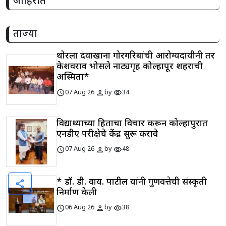
जाहिरात
ताज्या
थोरला दवाखाना गोरगरिबांची आरोग्यदायीनी तर
केशवराव भोसले नाट्यगृह कोल्हापूर शहराची
अस्मिता*
schedule
person
visibility
07 Aug 26
by
34
विद्यार्थ्यांच्या हिताचा विचार करून कोल्हापुरात
एनडीए परीक्षेचे केंद्र सुरू करावे
schedule
person
visibility
07 Aug 26
by
48
* डॉ. डी. वाय. पाटील यांनी गुणवत्तेची संस्कृती
share
निर्माण केली
schedule
person
visibility
06 Aug 26
by
38