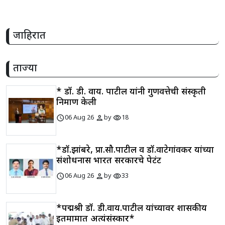
जाहिरात
ताज्या
* डॉ. डी. वाय. पाटील यांनी गुणवत्तेची संस्कृती
निर्माण केली
schedule
person
visibility
06 Aug 26
by
18
*डॉ.झांबरे, प्रा.सौ.पाटील व डॉ.वाटेगांवकर यांच्या
संशोधनास भारत सरकारचे पेटंट
schedule
person
visibility
06 Aug 26
by
33
*पद्मश्री डॉ. डी.वाय.पाटील यांच्यावर शासकीय
इतमामात अत्यंसंस्कार*