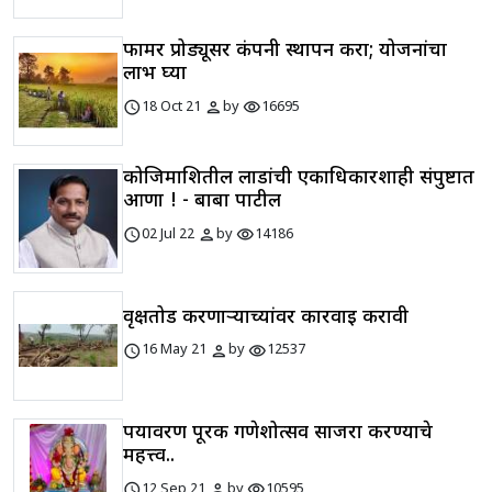
फार्मर प्रोड्यूसर कंपनी स्थापन करा; योजनांचा
लाभ घ्या
schedule
person
visibility
18 Oct 21
by
16695
कोजिमाशितील लाडांची एकाधिकारशाही संपुष्टात
आणा ! - बाबा पाटील
schedule
person
visibility
02 Jul 22
by
14186
वृक्षतोड करणाऱ्याच्यांवर कारवाई करावी
schedule
person
visibility
16 May 21
by
12537
पर्यावरण पूरक गणेशोत्सव साजरा करण्याचे
महत्त्व..
schedule
person
visibility
12 Sep 21
by
10595