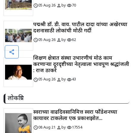
schedule
person
visibility
05 Aug 26
by
70
पद्मश्री डॉ. डी. वाय. पाटील दादा यांच्या अखेरच्या
दर्शनासाठी लोकांची मोठी गर्दी
schedule
person
visibility
05 Aug 26
by
62
share
शिक्षण क्षेत्रात संस्था उभारणीचं मोठं काम
करणाऱ्या दूरदृष्टीच्या नेतृत्वाला भावपूर्ण श्रद्धांजली
: राज ठाकरे
schedule
person
visibility
05 Aug 26
by
43
लोकप्रिय
स्वराच्या वाढदिवसानिमित्त स्वरा फौंडेशनच्या
कार्यावर टाकलेला एक प्रकाशझोत...
schedule
person
visibility
08 Aug 21
by
17554