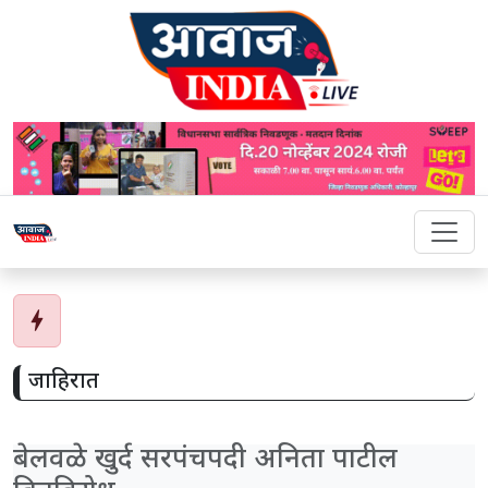
bolt
जाहिरात
बेलवळे खुर्द सरपंचपदी अनिता पाटील