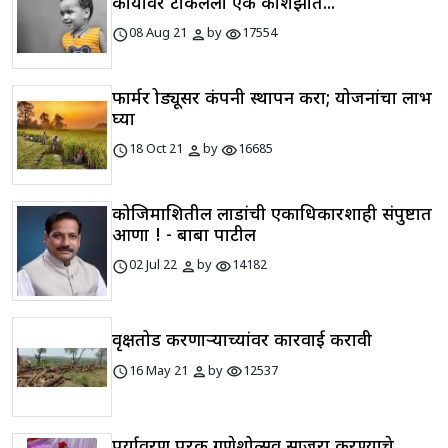
कार्यावर टाकलेला एक प्रकाशझोत...
schedule
person
visibility
08 Aug 21
by
17554
फार्मर प्रोड्यूसर कंपनी स्थापन करा; योजनांचा लाभ
घ्या
schedule
person
visibility
18 Oct 21
by
16685
कोजिमाशितील लाडांची एकाधिकारशाही संपुष्टात
आणा ! - बाबा पाटील
schedule
person
visibility
02 Jul 22
by
14182
वृक्षतोड करणाऱ्याच्यांवर कारवाई करावी
schedule
person
visibility
16 May 21
by
12537
पर्यावरण पूरक गणेशोत्सव साजरा करण्याचे