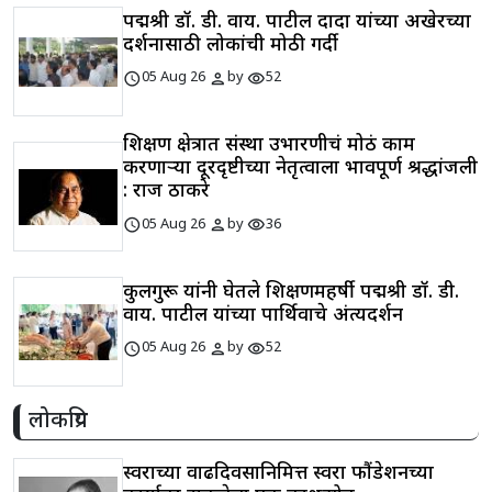
पद्मश्री डॉ. डी. वाय. पाटील दादा यांच्या अखेरच्या
दर्शनासाठी लोकांची मोठी गर्दी
schedule
person
visibility
05 Aug 26
by
52
शिक्षण क्षेत्रात संस्था उभारणीचं मोठं काम
करणाऱ्या दूरदृष्टीच्या नेतृत्वाला भावपूर्ण श्रद्धांजली
: राज ठाकरे
schedule
person
visibility
05 Aug 26
by
36
कुलगुरू यांनी घेतले शिक्षणमहर्षी पद्मश्री डॉ. डी.
वाय. पाटील यांच्या पार्थिवाचे अंत्यदर्शन
schedule
person
visibility
05 Aug 26
by
52
लोकप्रिय
स्वराच्या वाढदिवसानिमित्त स्वरा फौंडेशनच्या