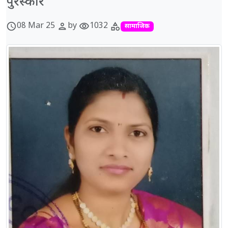
पुरस्कार
08 Mar 25
by
1032
schedule
person
visibility
category
सामाजिक