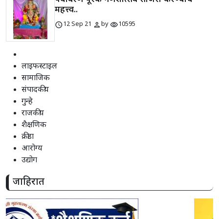
महत्त्व..
schedule
person
visibility
12 Sep 21
by
10595
लाइफस्टाइल
सामाजिक
संपादकीय
गुन्हे
राजकीय
शैक्षणिक
क्रीडा
आरोग्य
उद्योग
जाहिरात