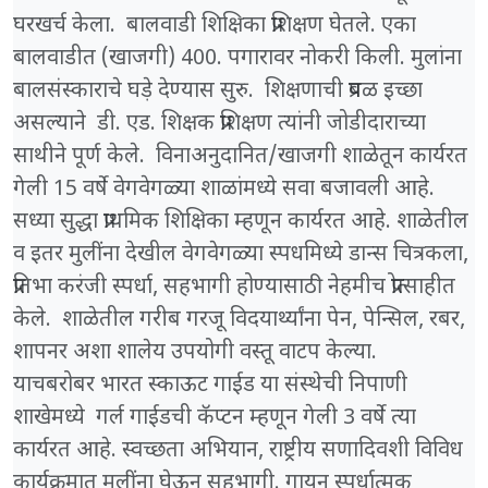
घरखर्च केला. बालवाडी शिक्षिका प्रशिक्षण घेतले. एका
बालवाडीत (खाजगी) 400. पगारावर नोकरी किली. मुलांना
बालसंस्काराचे घड़े देण्यास सुरु. शिक्षणाची प्रबळ इच्छा
असल्याने डी. एड. शिक्षक प्रशिक्षण त्यांनी जोडीदाराच्या
साथीने पूर्ण केले. विनाअनुदानित/खाजगी शाळेतून कार्यरत
गेली 15 वर्षे वेगवेगळ्या शाळांमध्ये सवा बजावली आहे.
सध्या सुद्धा प्राथमिक शिक्षिका म्हणून कार्यरत आहे. शाळेतील
व इतर मुलींना देखील वेगवे‌गळ्या स्पधमिध्ये डान्स चित्रकला,
प्रतिभा करंजी स्पर्धा, सहभागी होण्यासाठी नेहमीच प्रोत्साहीत
केले. शाळेतील गरीब गरजू विदयार्थ्यांना पेन, पेन्सिल, रबर,
शापनर अशा शालेय उपयोगी वस्तू वाटप केल्या.
याचबरोबर भारत स्काऊट गाईड या संस्थेची निपाणी
शाखेमध्ये गर्ल गाईडची कॅप्टन म्हणून गेली 3 वर्षे त्या
कार्यरत आहे. स्वच्छता अभियान, राष्ट्रीय सणादिवशी विविध
कार्यक्रमात मुलींना घेऊन सहभागी. गायन स्पर्धात्मक