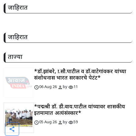
जाहिरात
जाहिरात
ताज्या
*डॉ.झांबरे, प्रा.सौ.पाटील व डॉ.वाटेगांवकर यांच्या
संशोधनास भारत सरकारचे पेटंट*
schedule
person
visibility
06 Aug 26
by
11
*पद्मश्री डॉ. डी.वाय.पाटील यांच्यावर शासकीय
इतमामात अत्यंसंस्कार*
schedule
person
visibility
05 Aug 26
by
59
share