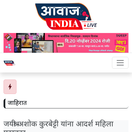
bolt
जाहिरात
जयश्री अशोक कुरबेट्टी यांना आदर्श महिला